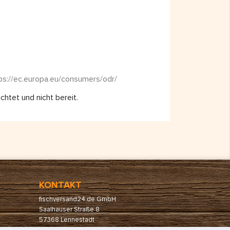
ps://ec.europa.eu/consumers/odr/
chtet und nicht bereit.
KONTAKT
fischversand24.de GmbH
Saalhauser Straße 8
57368 Lennestadt