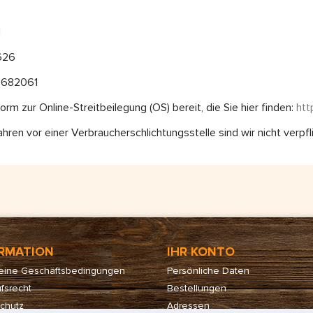
l
1626
19682061
rm zur Online-Streitbeilegung (OS) bereit, die Sie hier finden:
htt
ren vor einer Verbraucherschlichtungsstelle sind wir nicht verpfli
RMATION
IHR KONTO
eine Geschäftsbedingungen
Persönliche Daten
fsrecht
Bestellungen
chutz
Adressen