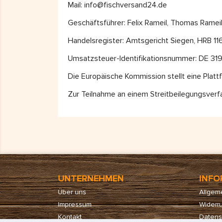
Mail: info@fischversand24.de
Geschäftsführer: Felix Rameil, Thomas Ramei
Handelsregister: Amtsgericht Siegen, HRB 1
Umsatzsteuer-Identifikationsnummer: DE 3
Die Europäische Kommission stellt eine Plattfo
Zur Teilnahme an einem Streitbeilegungsverfah
UNTERNEHMEN
INFO
Über uns
Allgem
Impressum
Widerru
Kontakt
Datens